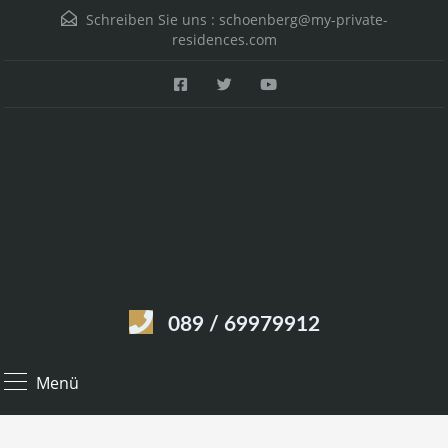
Schreiben Sie uns :
schoenberg@my-private-
residences.com
089 / 69979912
Menü