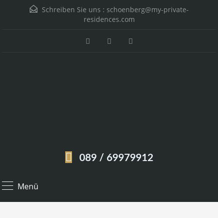
Schreiben Sie uns :
schoenberg@my-private-
residences.com
089 / 69979912
Menü