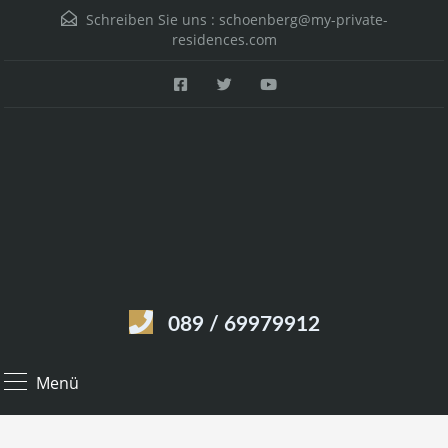
Schreiben Sie uns :
schoenberg@my-private-
residences.com
089 / 69979912
Menü