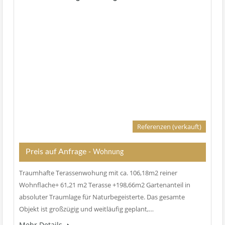
Referenzen (verkauft)
Preis auf Anfrage
- Wohnung
Traumhafte Terassenwohung mit ca. 106,18m2 reiner
Wohnflache+ 61,21 m2 Terasse +198,66m2 Gartenanteil in
absoluter Traumlage für Naturbegeisterte. Das gesamte
Objekt ist großzügig und weitläufig geplant,…
Mehr Details