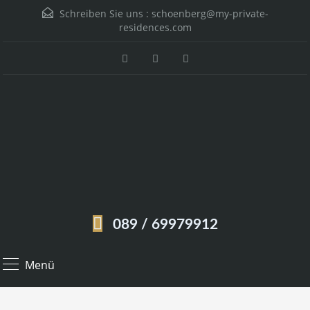
Schreiben Sie uns :
schoenberg@my-private-
residences.com
089 / 69979912
Menü