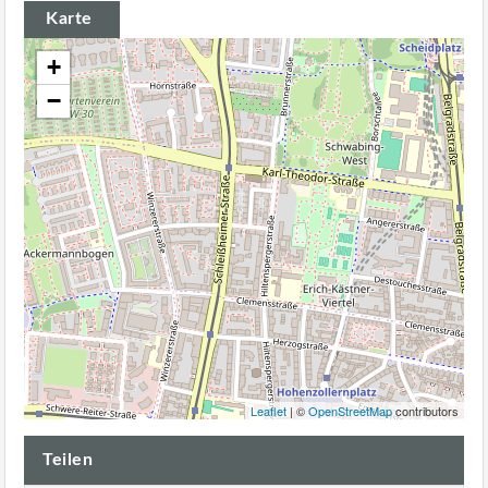
Karte
+
−
Leaflet
| ©
OpenStreetMap
contributors
Teilen