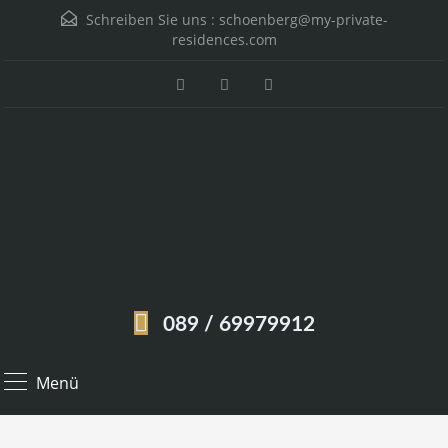
Schreiben Sie uns :
schoenberg@my-private-
residences.com
089 / 69979912
Menü