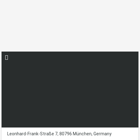
1 Zimmer Apartment In
Schwabing-West
Startseite
Apartment
Leonhard-Frank-Straße 7, 80796 München, Germany