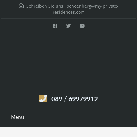
Schreiben Sie uns :
schoenberg@my-private-
residences.com
089 / 69979912
Menü