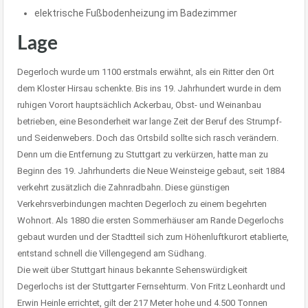
elektrische Fußbodenheizung im Badezimmer
Lage
Degerloch wurde um 1100 erstmals erwähnt, als ein Ritter den Ort
dem Kloster Hirsau schenkte. Bis ins 19. Jahrhundert wurde in dem
ruhigen Vorort hauptsächlich Ackerbau, Obst- und Weinanbau
betrieben, eine Besonderheit war lange Zeit der Beruf des Strumpf-
und Seidenwebers. Doch das Ortsbild sollte sich rasch verändern.
Denn um die Entfernung zu Stuttgart zu verkürzen, hatte man zu
Beginn des 19. Jahrhunderts die Neue Weinsteige gebaut, seit 1884
verkehrt zusätzlich die Zahnradbahn. Diese günstigen
Verkehrsverbindungen machten Degerloch zu einem begehrten
Wohnort. Als 1880 die ersten Sommerhäuser am Rande Degerlochs
gebaut wurden und der Stadtteil sich zum Höhenluftkurort etablierte,
entstand schnell die Villengegend am Südhang.
Die weit über Stuttgart hinaus bekannte Sehenswürdigkeit
Degerlochs ist der Stuttgarter Fernsehturm. Von Fritz Leonhardt und
Erwin Heinle errichtet, gilt der 217 Meter hohe und 4.500 Tonnen