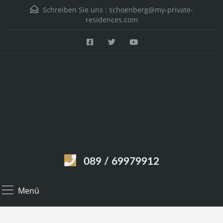
Schreiben Sie uns :
schoenberg@my-private-
residences.com
089 / 69979912
Menü