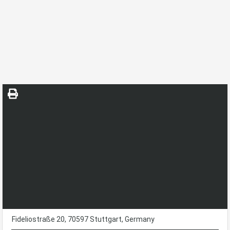
Apartment Mit Viel Charme
Startseite
Apartment
Fideliostraße 20, 70597 Stuttgart, Germany