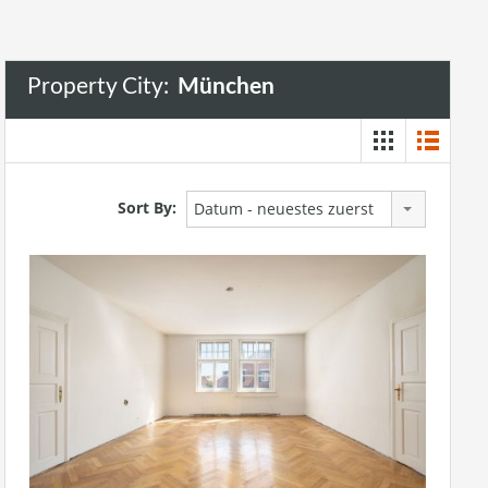
Property City:
München
Sort By:
Datum - neuestes zuerst