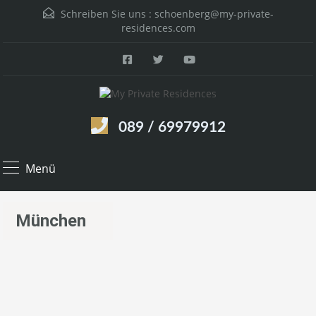
Schreiben Sie uns :
schoenberg@my-private-
residences.com
089 / 69979912
Menü
München