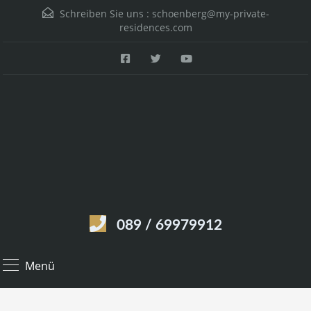
Schreiben Sie uns :
schoenberg@my-private-
residences.com
089 / 69979912
Menü