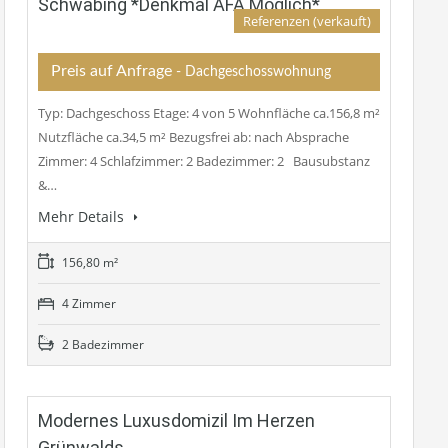
Schwabing *Denkmal AFA Möglich*
Referenzen (verkauft)
Preis auf Anfrage
- Dachgeschosswohnung
Typ: Dachgeschoss Etage: 4 von 5 Wohnfläche ca.156,8 m²
Nutzfläche ca.34,5 m² Bezugsfrei ab: nach Absprache
Zimmer: 4 Schlafzimmer: 2 Badezimmer: 2 Bausubstanz
&…
Mehr Details
156,80 m²
4 Zimmer
2 Badezimmer
Modernes Luxusdomizil Im Herzen
Grünwalds